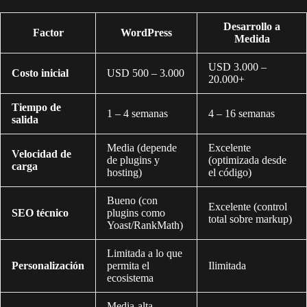
Desarrollo a
Factor
WordPress
Medida
USD 3.000 –
Costo inicial
USD 500 – 3.000
20.000+
Tiempo de
1 – 4 semanas
4 – 16 semanas
salida
Media (depende
Excelente
Velocidad de
de plugins y
(optimizada desde
carga
hosting)
el código)
Bueno (con
Excelente (control
SEO técnico
plugins como
total sobre markup)
Yoast/RankMath)
Limitada a lo que
Personalización
permita el
Ilimitada
ecosistema
Media-alta