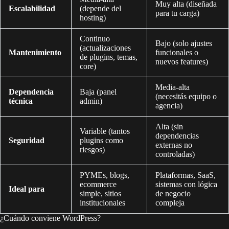
Muy alta (diseñada
Escalabilidad
(depende del
para tu carga)
hosting)
Continuo
Bajo (solo ajustes
(actualizaciones
Mantenimiento
funcionales o
de plugins, temas,
nuevos features)
core)
Media-alta
Dependencia
Baja (panel
(necesitás equipo o
técnica
admin)
agencia)
Alta (sin
Variable (tantos
dependencias
Seguridad
plugins como
externas no
riesgos)
controladas)
PYMEs, blogs,
Plataformas, SaaS,
ecommerce
sistemas con lógica
Ideal para
simple, sitios
de negocio
institucionales
compleja
¿Cuándo conviene WordPress?