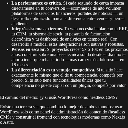
La performance es crítica.
Si cada segundo de carga impacta
directamente en tu conversión —ecommerce de alto volumen,
plataformas de servicios financieros, portales de noticias—, un
desarrollo optimizado marca la diferencia entre vender y perder
al cliente.
Integrás sistemas externos.
Tu web necesita hablar con tu ERP,
tu CRM, tu sistema de stock, tu pasarela de facturación
electrónica y tu dashboard de analytics en tiempo real. Con
desarrollo a medida, estas integraciones son nativas y robustas.
Pensás en escalar.
Si proyectás crecer 5x o 10x en los próximos
años, construir sobre una base técnica sólida desde el día uno te
ahorra tener que rehacer todo —más caro y más doloroso— en
18 meses.
La diferenciación es tu ventaja competitiva.
Si tu sitio hace
exactamente lo mismo que el de tu competencia, competís por
precio. Si tu sitio tiene funcionalidades únicas que tu
competencia no puede copiar con un plugin, competís por valor.
El camino del medio: ¿y si usás WordPress como headless CMS?
Existe una tercera vía que combina lo mejor de ambos mundos: usar
WordPress solo como panel de administración de contenido (headless
CMS) y construir el frontend con tecnologías modernas como Next.js
o Astro.