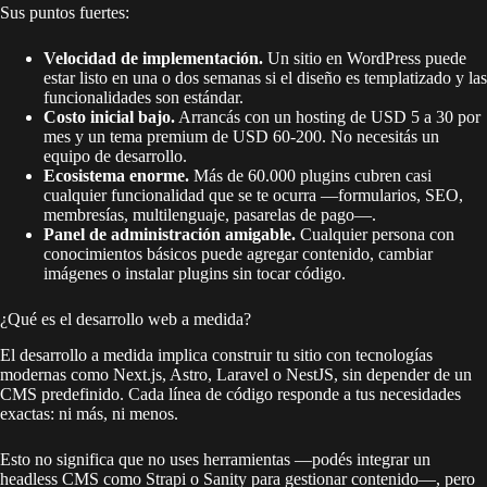
Sus puntos fuertes:
Velocidad de implementación.
Un sitio en WordPress puede
estar listo en una o dos semanas si el diseño es templatizado y las
funcionalidades son estándar.
Costo inicial bajo.
Arrancás con un hosting de USD 5 a 30 por
mes y un tema premium de USD 60-200. No necesitás un
equipo de desarrollo.
Ecosistema enorme.
Más de 60.000 plugins cubren casi
cualquier funcionalidad que se te ocurra —formularios, SEO,
membresías, multilenguaje, pasarelas de pago—.
Panel de administración amigable.
Cualquier persona con
conocimientos básicos puede agregar contenido, cambiar
imágenes o instalar plugins sin tocar código.
¿Qué es el desarrollo web a medida?
El desarrollo a medida implica construir tu sitio con tecnologías
modernas como Next.js, Astro, Laravel o NestJS, sin depender de un
CMS predefinido. Cada línea de código responde a tus necesidades
exactas: ni más, ni menos.
Esto no significa que no uses herramientas —podés integrar un
headless CMS como Strapi o Sanity para gestionar contenido—, pero