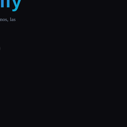
ify
mos, las