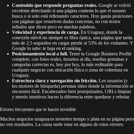
Contenido que responde preguntas reales.
Google se volvió
excelente detectando si una página contesta lo que el usuario
busca o si solo está rellenando caracteres. Hoy ganás posiciones
con páginas que resuelven dudas concretas, no con textos
inflados que dicen poco en muchas palabras.
Velocidad y experiencia de carga.
En Uruguay, donde la
conexión móvil no siempre es fibra óptica, una página que tarda
más de 2,5 segundos en cargar pierde al 53% de los visitantes. Y
Google lo sabe: te baja en el ranking.
Posicionamiento local a full.
Tener tu Google Business Profile
completo, con fotos reales, horarios al día, reseñas genuinas y
categorías correctas es, hoy por hoy, lo más redituable para
cualquier negocio con ubicación física o zona de cobertura en
Uruguay.
Estructura clara y navegación sin fricción.
Los usuarios (y
los motores de búsqueda) premian sitios donde la información se
encuentra fácil. Encabezados bien jerarquizados, URLs limpias
y menús intuitivos hacen la diferencia entre quedarse y rebotar.
Errores frecuentes que te hacen invisible
Muchos negocios uruguayos invierten tiempo y plata en su página pero
no ven resultados. La causa suele estar en alguno de estos errores: