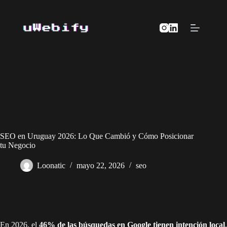
Saltar
al
contenido
SEO en Uruguay 2026: Lo Que Cambió y Cómo Posicionar
tu Negocio
Loonatic
mayo 22, 2026
seo
En 2026, el
46% de las búsquedas en Google tienen intención local
.