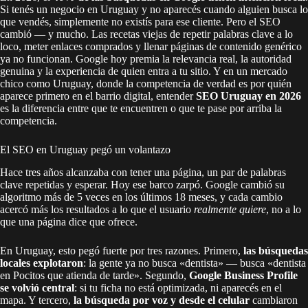
Si tenés un negocio en Uruguay y no aparecés cuando alguien busca lo
que vendés, simplemente no existís para ese cliente. Pero el SEO
cambió — y mucho. Las recetas viejas de repetir palabras clave a lo
loco, meter enlaces comprados y llenar páginas de contenido genérico
ya no funcionan. Google hoy premia la relevancia real, la autoridad
genuina y la experiencia de quien entra a tu sitio. Y en un mercado
chico como Uruguay, donde la competencia de verdad es por quién
aparece primero en el barrio digital, entender
SEO Uruguay en 2026
es la diferencia entre que te encuentren o que te pase por arriba la
competencia.
El SEO en Uruguay pegó un volantazo
Hace tres años alcanzaba con tener una página, un par de palabras
clave repetidas y esperar. Hoy ese barco zarpó. Google cambió su
algoritmo más de 5 veces en los últimos 18 meses, y cada cambio
acercó más los resultados a lo que el usuario
realmente quiere
, no a lo
que una página dice que ofrece.
En Uruguay, esto pegó fuerte por tres razones. Primero,
las búsquedas
locales explotaron
: la gente ya no busca «dentista» — busca «dentista
en Pocitos que atienda de tarde». Segundo,
Google Business Profile
se volvió central
: si tu ficha no está optimizada, ni aparecés en el
mapa. Y tercero,
la búsqueda por voz y desde el celular
cambiaron