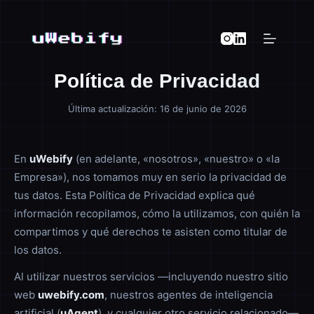
Saltar
al
contenido
Política de Privacidad
Última actualización: 16 de junio de 2026
En
uWebify
(en adelante, «nosotros», «nuestro» o «la
Empresa»), nos tomamos muy en serio la privacidad de
tus datos. Esta Política de Privacidad explica qué
información recopilamos, cómo la utilizamos, con quién la
compartimos y qué derechos te asisten como titular de
los datos.
Al utilizar nuestros servicios —incluyendo nuestro sitio
web
uwebify.com
, nuestros agentes de inteligencia
artificial (
uAgent
), y cualquier otro servicio relacionado—